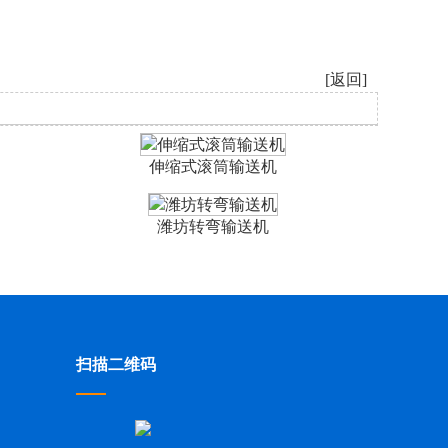
[返回]
伸缩式滚筒输送机
潍坊转弯输送机
扫描二维码